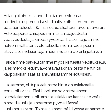
Asianajotoimeksiannot hoidamme yleensä
tuntiveloitusperusteisesti. Tuntiveloituksemme on
pääsääntöisesti 282-313 euroa sisältäen arvonlisäveron.
Veloitusperuste riippuu mm. asian laajuudesta,
vaativuudesta ja kiireellisyydestä. Lisäksi tarjoamme
halvemmalla tuntiveloituksella monia kuolinpesiin
liittyviä toimeksiantoja, muun muassa perunkirjoituksia.
Tarjoamme palveluitamme myös kiinteällä veloituksella,
ja esimerkiksi edunvalvontavaltakirjan, testamentin tai
kauppakirjan saat asiantuntijoiltamme edullisesti.
Haluamme, että palvelumme hinta on asiakkaalle
ennakoitavissa. Tästä johtuen sovimme ennen
toimeksiannon aloittamista asiakkaan kanssa selkeästi
hinnoittelusta ja annamme pyydettäessä
kustannusarvion. Toimeksiannon päättyessä annamme