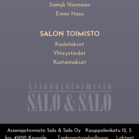
Samuli Nieminen
Emmi Hasu
SALON TOIMISTO
Koulutukset
Yhteystiedot
Kustannukset
Asianajotoimisto Salo & Salo Oy Kauppalankatu 12, 3.
krs, 45100 Kouvola
Tiedonantovelvollisuus
Lähteet