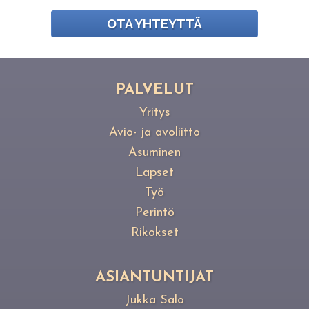
OTA YHTEYTTÄ
PAL­VE­LUT
Yritys
Avio- ja avoliitto
Asuminen
Lapset
Työ
Perintö
Rikokset
ASIANTUNTIJAT
Jukka Salo