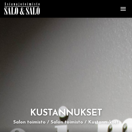
KUS­TAN­NUK­SET
Salon toimisto
Salon toimisto
Kustannukset