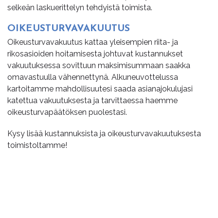
selkeän laskuerittelyn tehdyistä toimista.
OI­KEUS­TUR­VA­VA­KUU­TUS
Oikeusturvavakuutus kattaa yleisempien riita- ja
rikosasioiden hoitamisesta johtuvat kustannukset
vakuutuksessa sovittuun maksimisummaan saakka
omavastuulla vähennettynä. Alkuneuvottelussa
kartoitamme mahdollisuutesi saada asianajokulujasi
katettua vakuutuksesta ja tarvittaessa haemme
oikeusturvapäätöksen puolestasi.
Kysy lisää kustannuksista ja oikeusturvavakuutuksesta
toimistoltamme!