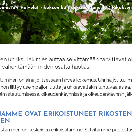
oimisto
Palvelut rikoksen kohteeksi joutuneille
Rikoksen 
en uhriksi, lakimies auttaa selvittämään tarvittavat o
a vähentämään niiden osalta huoliasi.
utuminen on aina jo itsessään hirveä kokemus. Uhrina joutuu m
ohon liittyy usein paljon uutta ja uhkaavaltakin tuntuvaa asia
almistautumisessa, oikeudenkäynnissä ja oikeudenkäynnin jälk
­JAM­ME OVAT ERI­KOIS­TU­NEET RI­KOS­TE
EEN
ustaminen on keskeinen erikoisalamme. Selvitämme puolestas