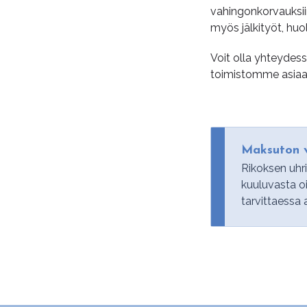
vahingonkorvauksi
myös jälkityöt, hu
Voit olla yhteydes
toimistomme asiaan
Maksuton v
Rikoksen uhr
kuuluvasta o
tarvittaessa 