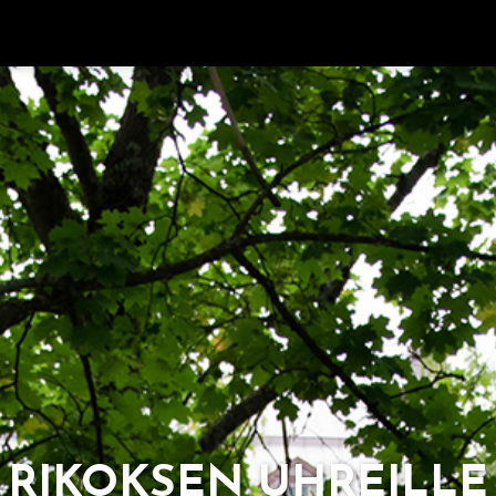
RI­KOK­SEN UH­REIL­LE