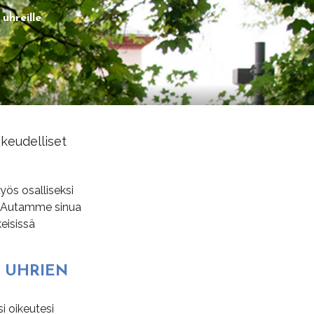
uhreille
ikeudelliset
yös osalliseksi
a. Autamme sinua
eisissä
N UH­RIEN
i oikeutesi