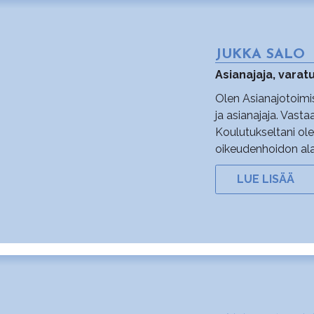
JUKKA SALO
Asianajaja, vara
Olen Asianajotoimi
ja asianajaja. Vast
Koulutukseltani ole
oikeudenhoidon ala
LUE LISÄÄ