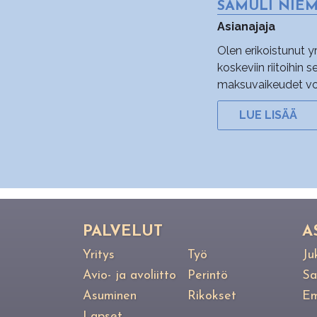
SAMULI NIE
Asianajaja
Olen erikoistunut 
koskeviin riitoihin 
maksuvaikeudet voi l
LUE LISÄÄ
PAL­VE­LUT
A
Yritys
Työ
Ju
Avio- ja avoliitto
Perintö
Sa
Asuminen
Rikokset
Em
Lapset