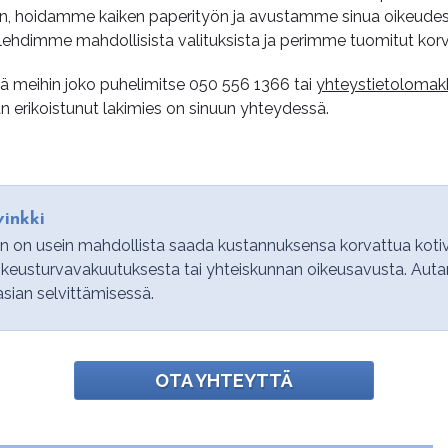
in, hoidamme kaiken paperityön ja avustamme sinua oikeud
olehdimme mahdollisista valituksista ja perimme tuomitut kor
sä meihin joko puhelimitse
050 556 1366
tai
yhteystietolomak
 erikoistunut lakimies on sinuun yhteydessä.
inkki
in on usein mahdollista saada kustannuksensa korvattua kot
ikeusturvavakuutuksesta tai yhteiskunnan oikeusavusta. Au
asian selvittämisessä.
OTA YHTEYTTÄ