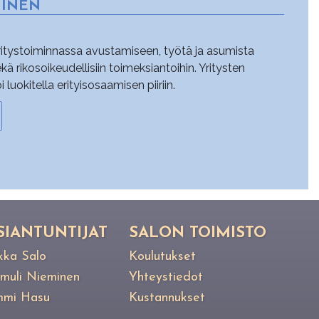
MINEN
yritystoiminnassa avustamiseen, työtä ja asumista
sekä rikosoikeudellisiin toimeksiantoihin. Yritysten
uokitella erityisosaamisen piiriin.
SIANTUNTIJAT
SALON TOIMISTO
kka Salo
Koulutukset
muli Nieminen
Yhteystiedot
mi Hasu
Kustannukset