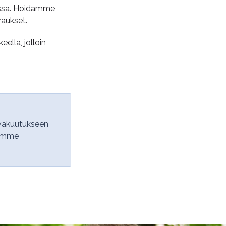
essa. Hoidamme
vaukset.
keella
, jolloin
ivakuutukseen
tamme