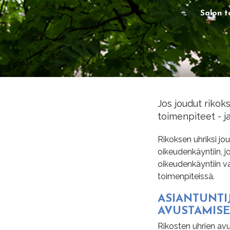
Salon t
Jos joudut rikoks
toimenpiteet - j
Rikoksen uhriksi jo
oikeudenkäyntiin, j
oikeudenkäyntiin v
toimenpiteissä.
ASIAN­TUN­TI
AVUS­TA­MI­S
Rikosten uhrien av