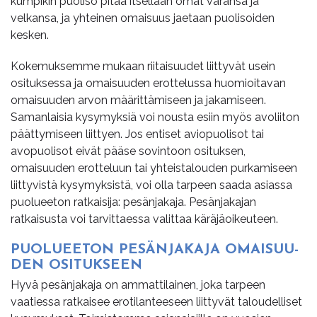
kumpikin puoliso pitää itsellään omat varansa ja
velkansa, ja yhteinen omaisuus jaetaan puolisoiden
kesken.
Kokemuksemme mukaan riitaisuudet liittyvät usein
osituksessa ja omaisuuden erottelussa huomioitavan
omaisuuden arvon määrittämiseen ja jakamiseen.
Samanlaisia kysymyksiä voi nousta esiin myös avoliiton
päättymiseen liittyen. Jos entiset aviopuolisot tai
avopuolisot eivät pääse sovintoon osituksen,
omaisuuden erotteluun tai yhteistalouden purkamiseen
liittyvistä kysymyksistä, voi olla tarpeen saada asiassa
puolueeton ratkaisija: pesänjakaja. Pesänjakajan
ratkaisusta voi tarvittaessa valittaa käräjäoikeuteen.
PUO­LU­EE­TON PE­SÄN­JA­KA­JA OMAI­SUU­
DEN OSI­TUK­SEEN
Hyvä pesänjakaja on ammattilainen, joka tarpeen
vaatiessa ratkaisee erotilanteeseen liittyvät taloudelliset