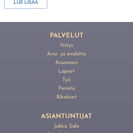
LUE LISÄÄ
PAL­VE­LUT
Yritys
Avio- ja avoliitto
Asuminen
Lapset
Työ
Perintö
Rikokset
ASIANTUNTIJAT
Jukka Salo