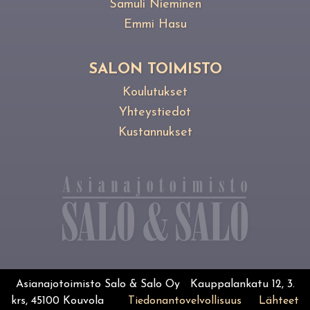
Samuli Nieminen
Emmi Hasu
SALON TOIMISTO
Koulutukset
Yhteystiedot
Kustannukset
Asianajotoimisto Salo & Salo Oy Kauppalankatu 12, 3.
krs, 45100 Kouvola
Tiedonantovelvollisuus
Lähteet