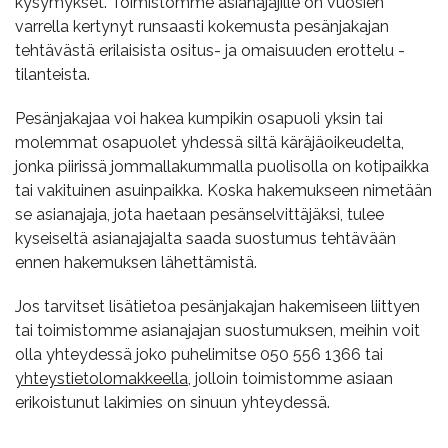
kysymykset. Toimistomme asianajajille on vuosien
varrella kertynyt runsaasti kokemusta pesänjakajan
tehtävästä erilaisista ositus- ja omaisuuden erottelu -
tilanteista.
Pesänjakajaa voi hakea kumpikin osapuoli yksin tai
molemmat osapuolet yhdessä siltä käräjäoikeudelta,
jonka piirissä jommallakummalla puolisolla on kotipaikka
tai vakituinen asuinpaikka. Koska hakemukseen nimetään
se asianajaja, jota haetaan pesänselvittäjäksi, tulee
kyseiseltä asianajajalta saada suostumus tehtävään
ennen hakemuksen lähettämistä.
Jos tarvitset lisätietoa pesänjakajan hakemiseen liittyen
tai toimistomme asianajajan suostumuksen, meihin voit
olla yhteydessä joko puhelimitse
050 556 1366
tai
yhteystietolomakkeella
, jolloin toimistomme asiaan
erikoistunut lakimies on sinuun yhteydessä.