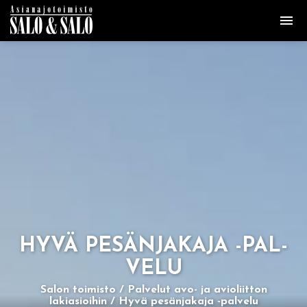
HYVÄ PE­SÄN­JA­KA­JA -PAL­
VE­LU
Salon toimisto
Palvelut avo- ja avioliitton
lakiasioihin
Hyvä pesänjakaja -palvelu