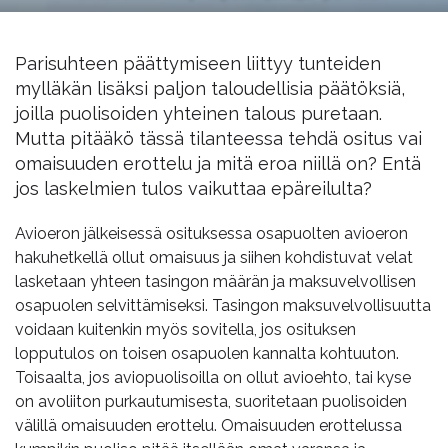
Parisuhteen päättymiseen liittyy tunteiden
mylläkän lisäksi paljon taloudellisia päätöksiä,
joilla puolisoiden yhteinen talous puretaan.
Mutta pitääkö tässä tilanteessa tehdä ositus vai
omaisuuden erottelu ja mitä eroa niillä on? Entä
jos laskelmien tulos vaikuttaa epäreilulta?
Avioeron jälkeisessä osituksessa osapuolten avioeron
hakuhetkellä ollut omaisuus ja siihen kohdistuvat velat
lasketaan yhteen tasingon määrän ja maksuvelvollisen
osapuolen selvittämiseksi. Tasingon maksuvelvollisuutta
voidaan kuitenkin myös sovitella, jos osituksen
lopputulos on toisen osapuolen kannalta kohtuuton.
Toisaalta, jos aviopuolisoilla on ollut avioehto, tai kyse
on avoliiton purkautumisesta, suoritetaan puolisoiden
välillä omaisuuden erottelu. Omaisuuden erottelussa