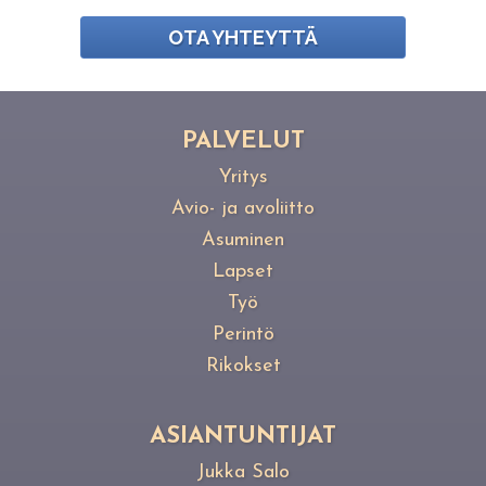
OTA YHTEYTTÄ
PAL­VE­LUT
Yritys
Avio- ja avoliitto
Asuminen
Lapset
Työ
Perintö
Rikokset
ASIANTUNTIJAT
Jukka Salo