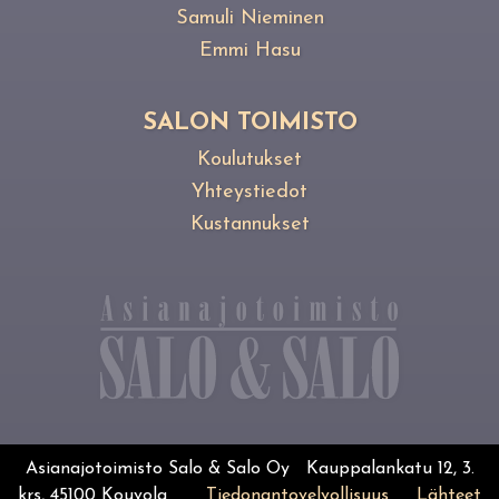
Samuli Nieminen
Emmi Hasu
SALON TOIMISTO
Koulutukset
Yhteystiedot
Kustannukset
Asianajotoimisto Salo & Salo Oy Kauppalankatu 12, 3.
krs, 45100 Kouvola
Tiedonantovelvollisuus
Lähteet