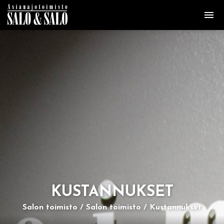
KUS­TAN­NUK­SET
Salon toimisto
Salon toimisto
Kustannukset