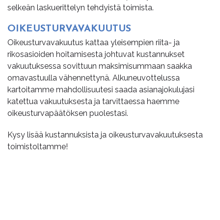
selkeän laskuerittelyn tehdyistä toimista.
OI­KEUS­TUR­VA­VA­KUU­TUS
Oikeusturvavakuutus kattaa yleisempien riita- ja
rikosasioiden hoitamisesta johtuvat kustannukset
vakuutuksessa sovittuun maksimisummaan saakka
omavastuulla vähennettynä. Alkuneuvottelussa
kartoitamme mahdollisuutesi saada asianajokulujasi
katettua vakuutuksesta ja tarvittaessa haemme
oikeusturvapäätöksen puolestasi.
Kysy lisää kustannuksista ja oikeusturvavakuutuksesta
toimistoltamme!