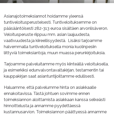
Asianajotoimeksiannot hoidamme yleensä
tuntiveloitusperusteisesti. Tuntiveloituksemme on
pääsääntöisesti 282-313 euroa sisältäen arvonlisäveron.
Veloitusperuste riippuu mm. asian laajuudesta,
vaativuudesta ja kiireellisyydestä. Lisäksi tarjoamme
halvemmalla tuntiveloituksella monia kuolinpesiin
liittyviä toimeksiantoja, muun muassa perunkirjoituksia.
Tarjoamme palveluitamme myös kiinteällä veloituksella,
ja esimerkiksi edunvalvontavaltakirjan, testamentin tai
kauppakirjan saat asiantuntijoiltamme edullisesti.
Haluamme, että palvelumme hinta on asiakkaalle
ennakoitavissa. Tästä johtuen sovimme ennen
toimeksiannon aloittamista asiakkaan kanssa selkeästi
hinnoittelusta ja annamme pyydettäessä
kustannusarvion. Toimeksiannon päättyessä annamme