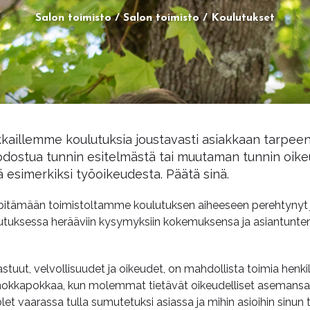
Salon toimisto
Salon toimisto
Koulutukset
kaillemme koulutuksia joustavasti asiakkaan tarpee
odostua tunnin esitelmästä tai muutaman tunnin oike
esimerkiksi työoikeudesta. Päätä sinä.
pitämään toimistoltamme koulutuksen aiheeseen perehtynyt ju
utuksessa herääviin kysymyksiin kokemuksensa ja asiantunt
tuut, velvollisuudet ja oikeudet, on mahdollista toimia henk
a nokkapokkaa, kun molemmat tietävät oikeudelliset asemansa.
let vaarassa tulla sumutetuksi asiassa ja mihin asioihin sinun t