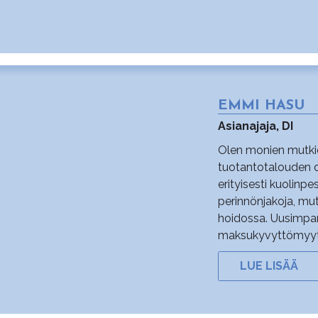
EMMI HASU
Asianajaja, DI
Olen monien mutkie
tuotantotalouden di
erityisesti kuolinpes
perinnönjakoja, mu
hoidossa. Uusimpan
maksukyvyttömyyteen
LUE LISÄÄ