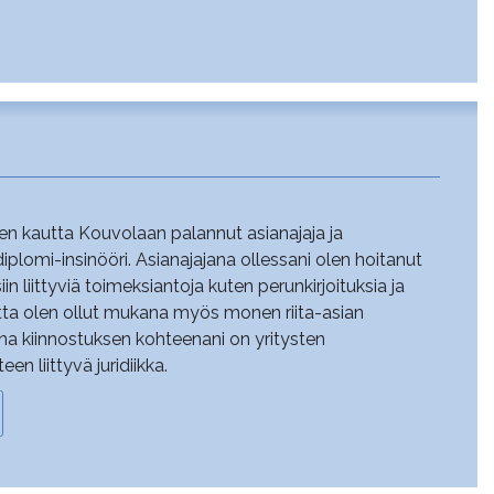
n kautta Kouvolaan palannut asianajaja ja
plomi-insinööri. Asianajajana ollessani olen hoitanut
iin liittyviä toimeksiantoja kuten perunkirjoituksia ja
tta olen ollut mukana myös monen riita-asian
a kiinnostuksen kohteenani on yritysten
 liittyvä juridiikka.