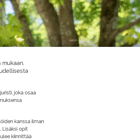
n mukaan.
udellisesta
risti, joka osaa
emuksensa
ilöiden kanssa ilman
 Lisäksi opit
ulee kiinnittää