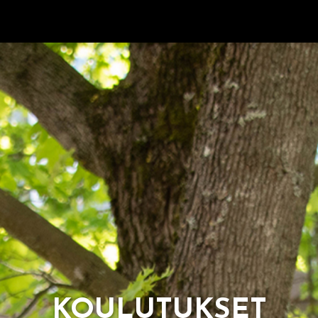
KOU­LU­TUK­SET