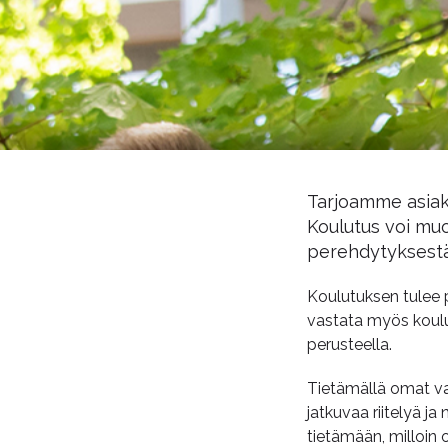
Tarjoamme asiak
Koulutus voi mu
perehdytyksestä 
Koulutuksen tulee 
vastata myös koul
perusteella.
Tietämällä omat vas
jatkuvaa riitelyä j
tietämään, milloin o