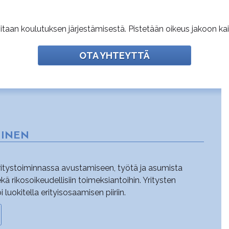
itaan koulutuksen järjestämisestä. Pistetään oikeus jakoon kaik
OTA YHTEYTTÄ
MINEN
yritystoiminnassa avustamiseen, työtä ja asumista
sekä rikosoikeudellisiin toimeksiantoihin. Yritysten
uokitella erityisosaamisen piiriin.