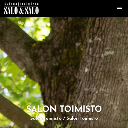
SA­LON TOI­MIS­TO
Salon toimisto
Salon toimisto