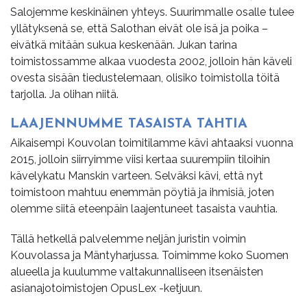
Salojemme keskinäinen yhteys. Suurimmalle osalle tulee
yllätyksenä se, että Salothan eivät ole isä ja poika –
eivätkä mitään sukua keskenään. Jukan tarina
toimistossamme alkaa vuodesta 2002, jolloin hän käveli
ovesta sisään tiedustelemaan, olisiko toimistolla töitä
tarjolla. Ja olihan niitä.
LAA­JEN­NUM­ME TA­SAIS­TA TAH­TIA
Aikaisempi Kouvolan toimitilamme kävi ahtaaksi vuonna
2015, jolloin siirryimme viisi kertaa suurempiin tiloihin
kävelykatu Manskin varteen. Selväksi kävi, että nyt
toimistoon mahtuu enemmän pöytiä ja ihmisiä, joten
olemme siitä eteenpäin laajentuneet tasaista vauhtia.
Tällä hetkellä palvelemme neljän juristin voimin
Kouvolassa ja Mäntyharjussa. Toimimme koko Suomen
alueella ja kuulumme valtakunnalliseen itsenäisten
asianajotoimistojen OpusLex -ketjuun.