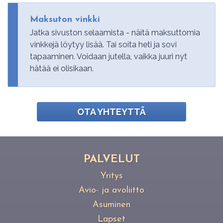
Maksuton vinkki
Jatka sivuston selaamista - näitä maksuttomia
vinkkejä löytyy lisää. Tai soita heti ja sovi
tapaaminen. Voidaan jutella, vaikka juuri nyt
hätää ei olisikaan.
OTA YHTEYTTÄ
PAL­VE­LUT
Yritys
Avio- ja avoliitto
Asuminen
Lapset