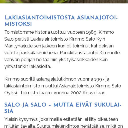
LA­KI­ASIAN­TOI­MIS­TOS­TA ASIAN­AJO­TOI­
MIS­TOK­SI
Toimistomme historia ulottuu vuoteen 1989. Kimmo
Salo perusti Lakiasiaintoimisto Kimmo Salo Ky:n
Mäntyharjulle sen jälkeen kun oli toiminut kahdeksan
vuotta pankkilakimiehenä. Pankkitausta antoi Kimmolle
vahvan pohjan hoitaa niin yksityisasiakkaiden kuin
yritystenkin lakiasioita.
Kimmo suoritti asianajajatutkinnon vuonna 1997 ja
lakiasiaintoimisto muuttui Asianajotoimisto Kimmo Salo
Oy:ksi. Toimisto laajeni vuonna 2002 Kouvolaan.
SALO JA SALO – MUT­TA EI­VÄT SU­KU­LAI­
SIA
Yleisin kysymys, joka meille esitetään, ei liity oikeuteen
millään tavalla. Suurta mielenkiintoa herättää se, mikä on