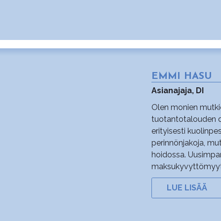
EMMI HASU
Asianajaja, DI
Olen monien mutkie
tuotantotalouden di
erityisesti kuolinpes
perinnönjakoja, mu
hoidossa. Uusimpan
maksukyvyttömyyteen
LUE LISÄÄ