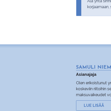
Älä yritä sin
korjaamaan, 
SAMULI NIE
Asianajaja
Olen erikoistunut 
koskeviin riitoihin 
maksuvaikeudet voi l
LUE LISÄÄ