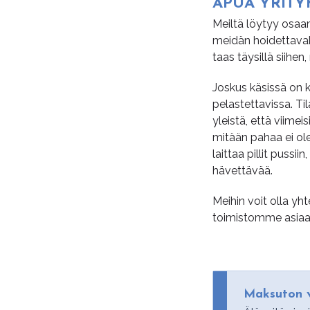
APUA YRI­TYK
Meiltä löytyy osaam
meidän hoidettavaks
taas täysillä siihen
Joskus käsissä on ku
pelastettavissa. Til
yleistä, että viime
mitään pahaa ei ole
laittaa pillit puss
hävettävää.
Meihin voit olla y
toimistomme asiaan
Maksuton v