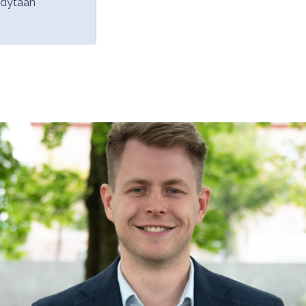
yhdytään