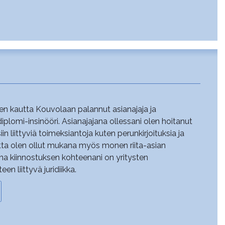
n kautta Kouvolaan palannut asianajaja ja
plomi-insinööri. Asianajajana ollessani olen hoitanut
iin liittyviä toimeksiantoja kuten perunkirjoituksia ja
tta olen ollut mukana myös monen riita-asian
a kiinnostuksen kohteenani on yritysten
 liittyvä juridiikka.