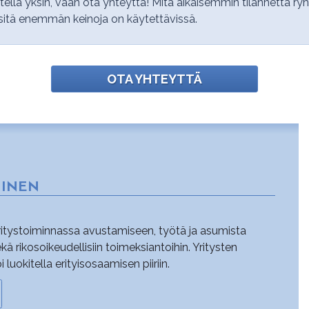
nitellä yksin, vaan ota yhteyttä! Mitä aikaisemmin tilannetta r
sitä enemmän keinoja on käytettävissä.
OTA YHTEYTTÄ
MINEN
yritystoiminnassa avustamiseen, työtä ja asumista
sekä rikosoikeudellisiin toimeksiantoihin. Yritysten
uokitella erityisosaamisen piiriin.