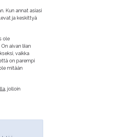
n. Kun annat asiasi
evat ja keskittyä
s ole
 On aivan liian
kseksi, vaikka
 että on parempi
 ole mitään
lla
, jolloin