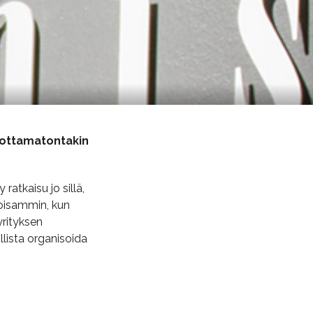
dottamatontakin
atkaisu jo sillä,
loisammin, kun
yrityksen
lista organisoida