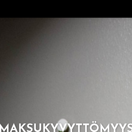
MAK­SU­KY­VYT­TÖ­MYY