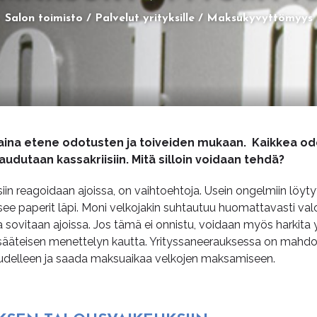
Salon toimisto
Palvelut yrityksille
Maksukyvyttömyys
i aina etene odotusten ja toiveiden mukaan. Kaikkea o
jaudutaan kassakriisiin. Mitä silloin voidaan tehdä?
n reagoidaan ajoissa, on vaihtoehtoja. Usein ongelmiin löytyy r
see paperit läpi. Moni velkojakin suhtautuu huomattavasti va
ja sovitaan ajoissa. Jos tämä ei onnistu, voidaan myös harkita 
sääteisen menettelyn kautta. Yrityssaneerauksessa on mahdol
uudelleen ja saada maksuaikaa velkojen maksamiseen.