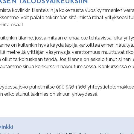
­SEN TA­LOUS­VAI­KEUK­SIIN
ista koviinkin tilanteisiin ja kokemusta vuosikymmenien verra
emme, voit palata tekemään sitä, mistä rahat yritykseesi tul
, mitä osaat.
itenkin tilanne, jossa mitään ei enää ole tehtävissä, eikä yrity
anne on kuitenkin hyvä käydä läpi ja kartoittaa ennen hätäilyä.
isillä metreillä yrittäjän väsymys ja varattomuus muuttuvat riko
 ollut tarkoituskaan tehdä. Jos tilanne on eskaloitunut siihen,
iin, autamme sinua konkurssiin hakeutumisessa. Konkurssissa ei
hteydessä joko puhelimitse
050 556 1366
yhteystietolomakkee
 erikoistunut lakimies on sinuun yhteydessä.
inkki