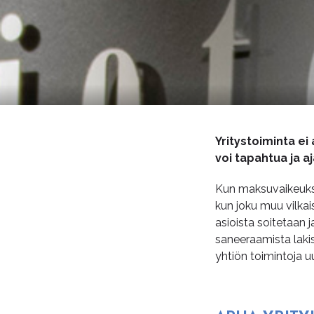
Yritystoiminta e
voi tapahtua ja a
Kun maksuvaikeuksii
kun joku muu vilkai
asioista soitetaan 
saneeraamista laki
yhtiön toimintoja 