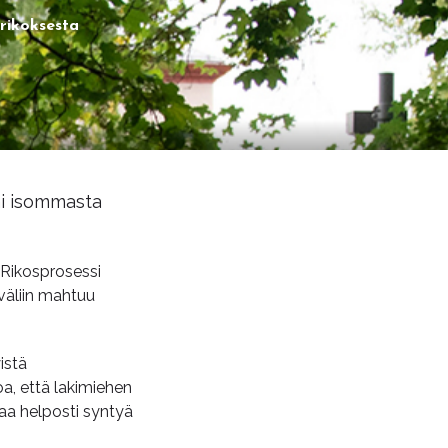
rikoksesta
ai isommasta
. Rikosprosessi
 väliin mahtuu
istä
a, että lakimiehen
taa helposti syntyä