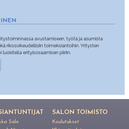
MINEN
yritystoiminnassa avustamiseen, työtä ja asumista
sekä rikosoikeudellisiin toimeksiantoihin. Yritysten
uokitella erityisosaamisen piiriin.
SIANTUNTIJAT
SALON TOIMISTO
kka Salo
Koulutukset