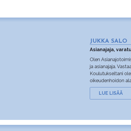
JUKKA SALO
Asianajaja, vara
Olen Asianajotoimi
ja asianajaja. Vast
Koulutukseltani ole
oikeudenhoidon ala
LUE LISÄÄ