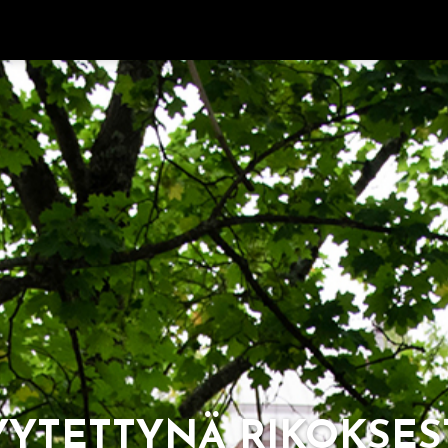
Y­TET­TY­NÄ RI­KOK­SES