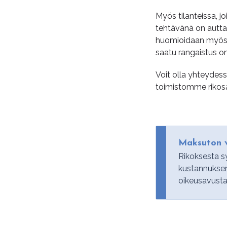
Myös tilanteissa, j
tehtävänä on autta
huomioidaan myös s
saatu rangaistus 
Voit olla yhteydes
toimistomme rikosas
Maksuton v
Rikoksesta s
kustannuksen
oikeusavusta