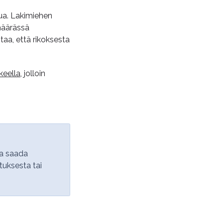
pua. Lakimiehen
määrässä
aa, että rikoksesta
keella
, jolloin
ta saada
uksesta tai