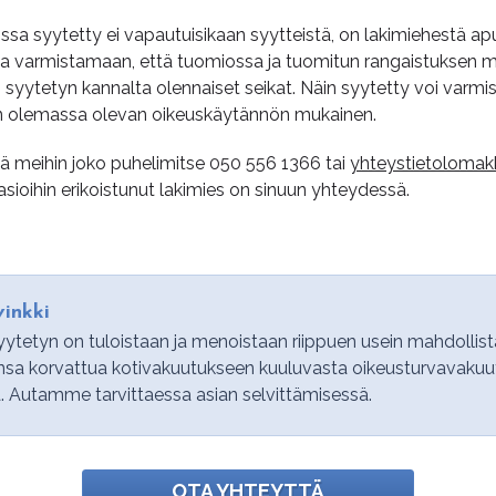
oissa syytetty ei vapautuisikaan syytteistä, on lakimiehestä a
a varmistamaan, että tuomiossa ja tuomitun rangaistuksen 
yytetyn kannalta olennaiset seikat. Näin syytetty voi varmist
on olemassa olevan oikeuskäytännön mukainen.
sä meihin joko puhelimitse
050 556 1366
tai
yhteystietolomak
ioihin erikoistunut lakimies on sinuun yhteydessä.
inkki
yytetyn on tuloistaan ja menoistaan riippuen usein mahdollis
sa korvattua kotivakuutukseen kuuluvasta oikeusturvavakuut
. Autamme tarvittaessa asian selvittämisessä.
OTA YHTEYTTÄ