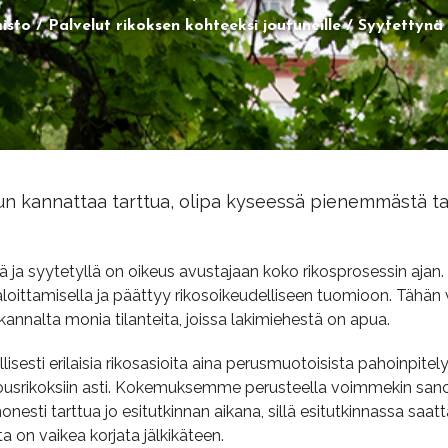
isto
Palvelut rikoksen kohteeksi joutuneille
Syytettynä 
n kannattaa tarttua, olipa kyseessä pienemmästä t
lä ja syytetyllä on oikeus avustajaan koko rikosprosessin ajan
aloittamisella ja päättyy rikosoikeudelliseen tuomioon. Tähän
 kannalta monia tilanteita, joissa lakimiehestä on apua.
esti erilaisia rikosasioita aina perusmuotoisista pahoinpitely
alousrikoksiin asti. Kokemuksemme perusteella voimmekin sano
esti tarttua jo esitutkinnan aikana, sillä esitutkinnassa saat
ita on vaikea korjata jälkikäteen.