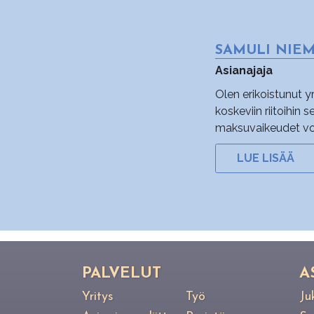
SAMULI NIE
Asianajaja
Olen erikoistunut 
koskeviin riitoihin 
maksuvaikeudet voi l
LUE LISÄÄ
PAL­VE­LUT
A
Yritys
Työ
Ju