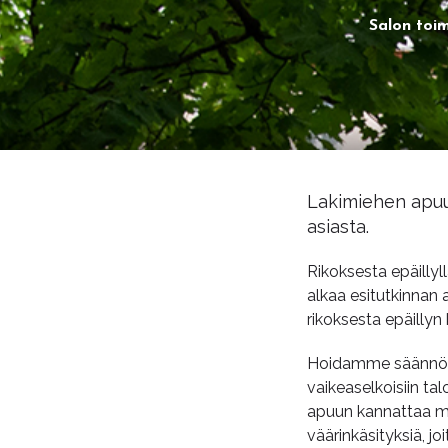
Salon toim
Lakimiehen apuu
asiasta.
Rikoksesta epäillyl
alkaa esitutkinnan 
rikoksesta epäillyn
Hoidamme säännöllis
vaikeaselkoisiin t
apuun kannattaa mon
väärinkäsityksiä, jo