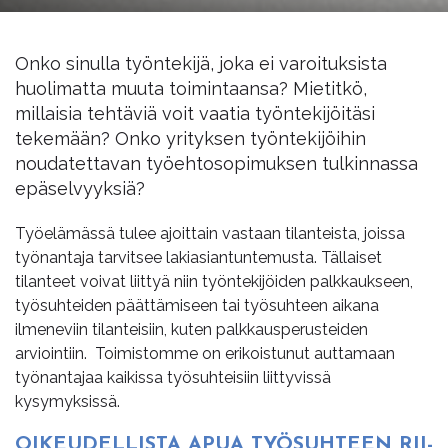
Onko sinulla työntekijä, joka ei varoituksista
huolimatta muuta toimintaansa? Mietitkö,
millaisia tehtäviä voit vaatia työntekijöitäsi
tekemään? Onko yrityksen työntekijöihin
noudatettavan työehtosopimuksen tulkinnassa
epäselvyyksiä?
Työelämässä tulee ajoittain vastaan tilanteista, joissa
työnantaja tarvitsee lakiasiantuntemusta. Tällaiset
tilanteet voivat liittyä niin työntekijöiden palkkaukseen,
työsuhteiden päättämiseen tai työsuhteen aikana
ilmeneviin tilanteisiin, kuten palkkausperusteiden
arviointiin. Toimistomme on erikoistunut auttamaan
työnantajaa kaikissa työsuhteisiin liittyvissä
kysymyksissä.
OI­KEU­DEL­LIS­TA APUA TYÖ­SUH­TEEN RII­