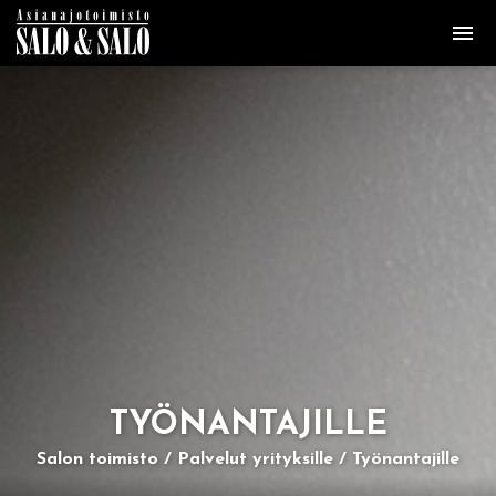
TYÖ­NAN­TA­JIL­LE
Salon toimisto
Palvelut yrityksille
Työnantajille