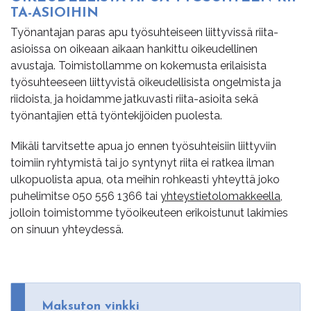
TA-ASIOI­HIN
Työnantajan paras apu työsuhteiseen liittyvissä riita-
asioissa on oikeaan aikaan hankittu oikeudellinen
avustaja. Toimistollamme on kokemusta erilaisista
työsuhteeseen liittyvistä oikeudellisista ongelmista ja
riidoista, ja hoidamme jatkuvasti riita-asioita sekä
työnantajien että työntekijöiden puolesta.
Mikäli tarvitsette apua jo ennen työsuhteisiin liittyviin
toimiin ryhtymistä tai jo syntynyt riita ei ratkea ilman
ulkopuolista apua, ota meihin rohkeasti yhteyttä joko
puhelimitse
050 556 1366
tai
yhteystietolomakkeella
,
jolloin toimistomme työoikeuteen erikoistunut lakimies
on sinuun yhteydessä.
Maksuton vinkki