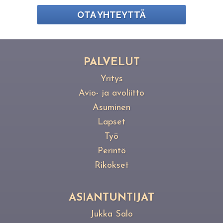
OTA YHTEYTTÄ
PAL­VE­LUT
Yritys
Avio- ja avoliitto
Asuminen
Lapset
Työ
Perintö
Rikokset
ASIANTUNTIJAT
Jukka Salo