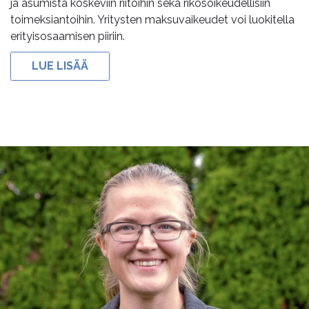
ja asumista koskeviin riitoihin sekä rikosoikeudellisiin
toimeksiantoihin. Yritysten maksuvaikeudet voi luokitella
erityisosaamisen piiriin.
LUE LISÄÄ