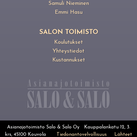
Samuli Nieminen
Emmi Hasu
SALON TOIMISTO
Koulutukset
Yhteystiedot
Kustannukset
Asianajotoimisto Salo & Salo Oy Kauppalankatu 12, 3.
krs, 45100 Kouvola
Tiedonantovelvollisuus
Lähteet