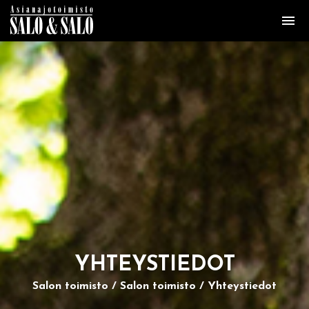
YH­TEYS­TIE­DOT
Salon toimisto
Salon toimisto
Yhteystiedot