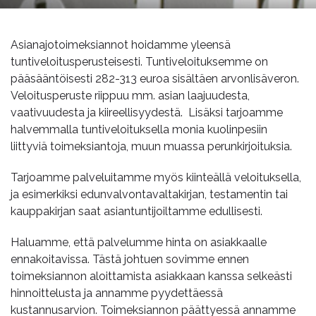
Asianajotoimeksiannot hoidamme yleensä
tuntiveloitusperusteisesti. Tuntiveloituksemme on
pääsääntöisesti 282-313 euroa sisältäen arvonlisäveron.
Veloitusperuste riippuu mm. asian laajuudesta,
vaativuudesta ja kiireellisyydestä. Lisäksi tarjoamme
halvemmalla tuntiveloituksella monia kuolinpesiin
liittyviä toimeksiantoja, muun muassa perunkirjoituksia.
Tarjoamme palveluitamme myös kiinteällä veloituksella,
ja esimerkiksi edunvalvontavaltakirjan, testamentin tai
kauppakirjan saat asiantuntijoiltamme edullisesti.
Haluamme, että palvelumme hinta on asiakkaalle
ennakoitavissa. Tästä johtuen sovimme ennen
toimeksiannon aloittamista asiakkaan kanssa selkeästi
hinnoittelusta ja annamme pyydettäessä
kustannusarvion. Toimeksiannon päättyessä annamme