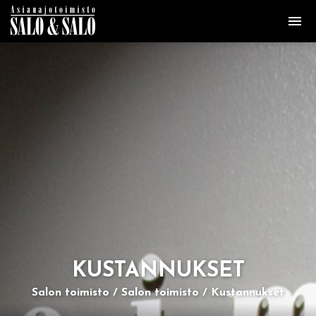
KUS­TAN­NUK­SET
Salon toimisto
Salon toimisto
Kustannukset