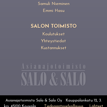
Samuli Nieminen
Emmi Hasu
SALON TOIMISTO
Koulutukset
Yhteystiedot
Kustannukset
Asianajotoimisto Salo & Salo Oy Kauppalankatu 12, 3.
krs, 45100 Kouvola
Tiedonantovelvollisuus
Lähteet