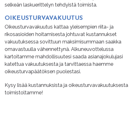
selkeän laskuerittelyn tehdyistä toimista.
OI­KEUS­TUR­VA­VA­KUU­TUS
Oikeusturvavakuutus kattaa yleisempien riita- ja
rikosasioiden hoitamisesta johtuvat kustannukset
vakuutuksessa sovittuun maksimisummaan saakka
omavastuulla vähennettynä. Alkuneuvottelussa
kartoitamme mahdollisuutesi saada asianajokulujasi
katettua vakuutuksesta ja tarvittaessa haemme
oikeusturvapäätöksen puolestasi.
Kysy lisää kustannuksista ja oikeusturvavakuutuksesta
toimistoltamme!