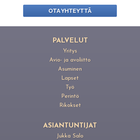
OTA YHTEYTTÄ
PAL­VE­LUT
Yritys
Avio- ja avoliitto
Asuminen
Lapset
Työ
Perintö
Rikokset
ASIANTUNTIJAT
Jukka Salo