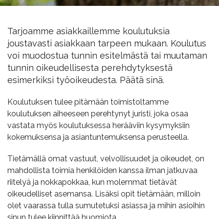
Tarjoamme asiakkaillemme koulutuksia
joustavasti asiakkaan tarpeen mukaan. Koulutus
voi muodostua tunnin esitelmästä tai muutaman
tunnin oikeudellisesta perehdytyksestä
esimerkiksi työoikeudesta. Päätä sinä.
Koulutuksen tulee pitämään toimistoltamme
koulutuksen aiheeseen perehtynyt juristi, joka osaa
vastata myös koulutuksessa herääviin kysymyksiin
kokemuksensa ja asiantuntemuksensa perusteella.
Tietämällä omat vastuut, velvollisuudet ja oikeudet, on
mahdollista toimia henkilöiden kanssa ilman jatkuvaa
riitelyä ja nokkapokkaa, kun molemmat tietävät
oikeudelliset asemansa. Lisäksi opit tietämään, milloin
olet vaarassa tulla sumutetuksi asiassa ja mihin asioihin
sinun tulee kiinnittää huomiota.