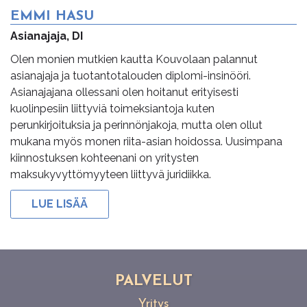
EMMI HASU
Asianajaja, DI
Olen monien mutkien kautta Kouvolaan palannut
asianajaja ja tuotantotalouden diplomi-insinööri.
Asianajajana ollessani olen hoitanut erityisesti
kuolinpesiin liittyviä toimeksiantoja kuten
perunkirjoituksia ja perinnönjakoja, mutta olen ollut
mukana myös monen riita-asian hoidossa. Uusimpana
kiinnostuksen kohteenani on yritysten
maksukyvyttömyyteen liittyvä juridiikka.
LUE LISÄÄ
PAL­VE­LUT
Yritys