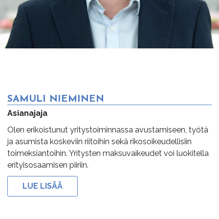
SAMULI NIEMINEN
Asianajaja
Olen erikoistunut yritystoiminnassa avustamiseen, työtä
ja asumista koskeviin riitoihin sekä rikosoikeudellisiin
toimeksiantoihin. Yritysten maksuvaikeudet voi luokitella
erityisosaamisen piiriin.
LUE LISÄÄ