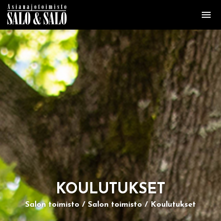
KOU­LU­TUK­SET
Salon toimisto
Salon toimisto
Koulutukset