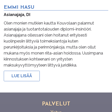
EMMI HASU
Asianajaja, DI
Olen monien mutkien kautta Kouvolaan palannut
asianajaja ja tuotantotalouden diplomi-insinööri.
Asianajajana ollessani olen hoitanut erityisesti
kuolinpesiin liittyviä toimeksiantoja kuten
perunkirjoituksia ja perinnönjakoja, mutta olen ollut
mukana myös monen riita-asian hoidossa. Uusimpana
kiinnostuksen kohteenani on yritysten
maksukyvyttömyyteen liittyvä juridiikka.
LUE LISÄÄ
PAL­VE­LUT