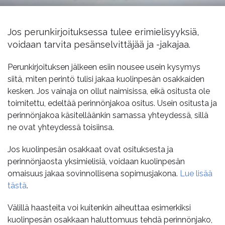
Jos perunkirjoituksessa tulee erimielisyyksiä,
voidaan tarvita pesänselvittäjää ja -jakajaa.
Perunkirjoituksen jälkeen esiin nousee usein kysymys
siitä, miten perintö tulisi jakaa kuolinpesän osakkaiden
kesken. Jos vainaja on ollut naimisissa, eikä ositusta ole
toimitettu, edeltää perinnönjakoa ositus. Usein ositusta ja
perinnönjakoa käsitelläänkin samassa yhteydessä, sillä
ne ovat yhteydessä toisiinsa.
Jos kuolinpesän osakkaat ovat osituksesta ja
perinnönjaosta yksimielisiä, voidaan kuolinpesän
omaisuus jakaa sovinnollisena sopimusjakona.
Lue lisää
tästä
.
Välillä haasteita voi kuitenkin aiheuttaa esimerkiksi
kuolinpesän osakkaan haluttomuus tehdä perinnönjako,