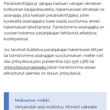
Pesänselvittäjää ja -jakajaa haetaan vainajan viimeisen
kotikunnan käräjäoikeudelta. Hakemukseen nimetään se
asianajaja, jota haetaan pesänselvittäjäksi, joten
kyseiseltä asianajajalta tulee saada suostumus ennen
hakemuksen lähettämistä. Toimistomme asianajajilla on
vuosien kokemus pesänjakajan tehtävistä erilaisissa
kuolinpesissä.
Jos tarvitset lisätietoa pesänjakajan hakemiseen liittyen
tai toimistomme asianajajan suostumuksen, meihin voit
olla yhteydessä joko puhelimitse
050 556 1366
tai
yhteystietolomakkeella
jolloin toimistomme asiaan
erikoistunut lakimies on sinuun yhteydessä.
Maksuton vinkki
Venyessään asia mutkistuu. Monesti vaikeakin