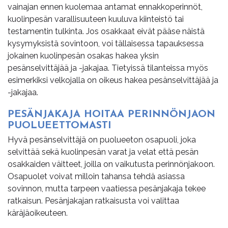
vainajan ennen kuolemaa antamat ennakkoperinnöt,
kuolinpesän varallisuuteen kuuluva kiinteistö tai
testamentin tulkinta. Jos osakkaat eivät pääse näistä
kysymyksistä sovintoon, voi tällaisessa tapauksessa
jokainen kuolinpesän osakas hakea yksin
pesänselvittäjää ja -jakajaa. Tietyissä tilanteissa myös
esimerkiksi velkojalla on oikeus hakea pesänselvittäjää ja
-jakajaa.
PE­SÄN­JA­KA­JA HOI­TAA PE­RIN­NÖN­JAON
PUO­LU­EET­TO­MAS­TI
Hyvä pesänselvittäjä on puolueeton osapuoli, joka
selvittää sekä kuolinpesän varat ja velat että pesän
osakkaiden väitteet, joilla on vaikutusta perinnönjakoon.
Osapuolet voivat milloin tahansa tehdä asiassa
sovinnon, mutta tarpeen vaatiessa pesänjakaja tekee
ratkaisun. Pesänjakajan ratkaisusta voi valittaa
käräjäoikeuteen.