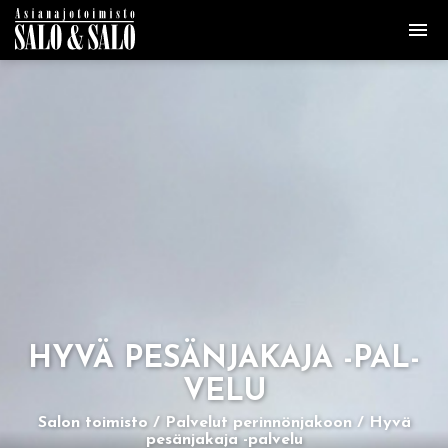
HYVÄ PE­SÄN­JA­KA­JA -PAL­
VE­LU
Salon toimisto
Palvelut perinnönjakoon
Hyvä
pesänjakaja -palvelu