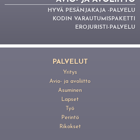
HYVÄ PE­SÄN­JA­KA­JA -PAL­VE­LU
KO­DIN VA­RAU­TU­MIS­PA­KET­TI
ERO­JU­RIS­TI-PAL­VE­LU
PAL­VE­LUT
Yritys
Avio- ja avoliitto
Asuminen
Lapset
Työ
Perintö
Rikokset