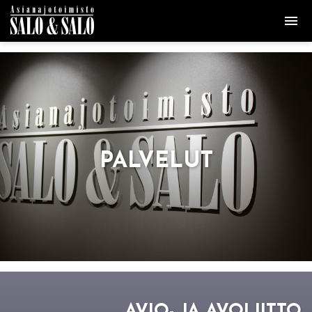
PAL­VE­LUT
AVIO- JA AVO­LIIT­TO