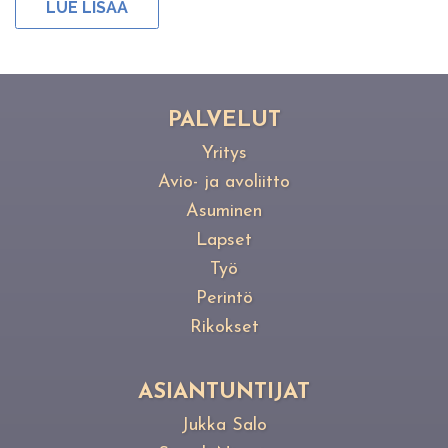
LUE LISÄÄ
PAL­VE­LUT
Yritys
Avio- ja avoliitto
Asuminen
Lapset
Työ
Perintö
Rikokset
ASIANTUNTIJAT
Jukka Salo