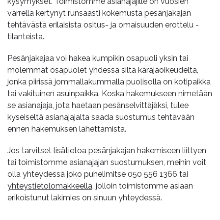
kysymykset. Toimistomme asianajajille on vuosien
varrella kertynyt runsaasti kokemusta pesänjakajan
tehtävästä erilaisista ositus- ja omaisuuden erottelu -
tilanteista.
Pesänjakajaa voi hakea kumpikin osapuoli yksin tai
molemmat osapuolet yhdessä siltä käräjäoikeudelta,
jonka piirissä jommallakummalla puolisolla on kotipaikka
tai vakituinen asuinpaikka. Koska hakemukseen nimetään
se asianajaja, jota haetaan pesänselvittäjäksi, tulee
kyseiseltä asianajajalta saada suostumus tehtävään
ennen hakemuksen lähettämistä.
Jos tarvitset lisätietoa pesänjakajan hakemiseen liittyen
tai toimistomme asianajajan suostumuksen, meihin voit
olla yhteydessä joko puhelimitse
050 556 1366
tai
yhteystietolomakkeella
, jolloin toimistomme asiaan
erikoistunut lakimies on sinuun yhteydessä.