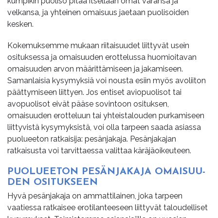
kumpikin puoliso pitää itsellään omat varansa ja
velkansa, ja yhteinen omaisuus jaetaan puolisoiden
kesken.
Kokemuksemme mukaan riitaisuudet liittyvät usein
osituksessa ja omaisuuden erottelussa huomioitavan
omaisuuden arvon määrittämiseen ja jakamiseen.
Samanlaisia kysymyksiä voi nousta esiin myös avoliiton
päättymiseen liittyen. Jos entiset aviopuolisot tai
avopuolisot eivät pääse sovintoon osituksen,
omaisuuden erotteluun tai yhteistalouden purkamiseen
liittyvistä kysymyksistä, voi olla tarpeen saada asiassa
puolueeton ratkaisija: pesänjakaja. Pesänjakajan
ratkaisusta voi tarvittaessa valittaa käräjäoikeuteen.
PUO­LU­EE­TON PE­SÄN­JA­KA­JA OMAI­SUU­
DEN OSI­TUK­SEEN
Hyvä pesänjakaja on ammattilainen, joka tarpeen
vaatiessa ratkaisee erotilanteeseen liittyvät taloudelliset