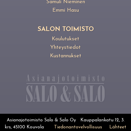
Samuli Nieminen
Emmi Hasu
SALON TOIMISTO
Koulutukset
Yhteystiedot
Kustannukset
Asianajotoimisto Salo & Salo Oy Kauppalankatu 12, 3.
krs, 45100 Kouvola
Tiedonantovelvollisuus
Lähteet