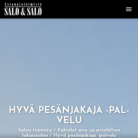
HYVÄ PE­SÄN­JA­KA­JA -PAL­
VE­LU
Salon toimisto
Palvelut avo- ja avioliitton
lakiasioihin
Hyvä pesänjakaja -palvelu