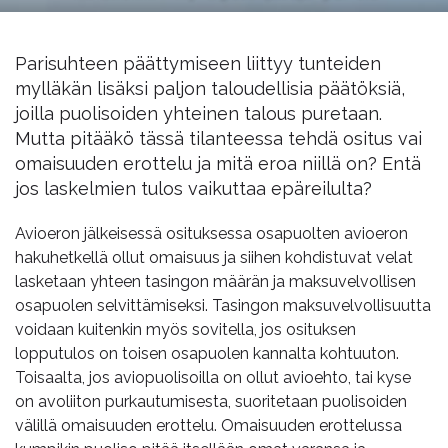
Parisuhteen päättymiseen liittyy tunteiden
mylläkän lisäksi paljon taloudellisia päätöksiä,
joilla puolisoiden yhteinen talous puretaan.
Mutta pitääkö tässä tilanteessa tehdä ositus vai
omaisuuden erottelu ja mitä eroa niillä on? Entä
jos laskelmien tulos vaikuttaa epäreilulta?
Avioeron jälkeisessä osituksessa osapuolten avioeron
hakuhetkellä ollut omaisuus ja siihen kohdistuvat velat
lasketaan yhteen tasingon määrän ja maksuvelvollisen
osapuolen selvittämiseksi. Tasingon maksuvelvollisuutta
voidaan kuitenkin myös sovitella, jos osituksen
lopputulos on toisen osapuolen kannalta kohtuuton.
Toisaalta, jos aviopuolisoilla on ollut avioehto, tai kyse
on avoliiton purkautumisesta, suoritetaan puolisoiden
välillä omaisuuden erottelu. Omaisuuden erottelussa