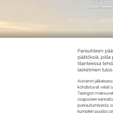
Salon toimis
Parisuhteen päät
päätöksiä, joill
tilanteessa tehd
laskelmien tulos
Avioeron jälkeisess
kohdistuvat velat 
Tasingon maksuvelv
osapuolen kannalta 
purkautumisesta, s
kumpikin puoliso pi