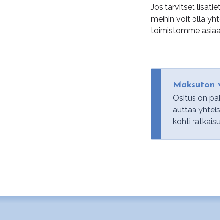
Jos tarvitset lisät
meihin voit olla y
toimistomme asiaan
Maksuton v
Ositus on pak
auttaa yhtei
kohti ratkaisu