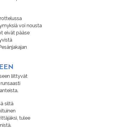
rottelussa
ymyksiä voi nousta
ot eivät pääse
yvistä
 Pesänjakajan
SEEN
een liittyvät
 runsaasti
anteista.
 siltä
kituinen
täjäksi, tulee
istä.