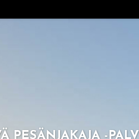
 PE­SÄN­JA­KA­JA -PAL­