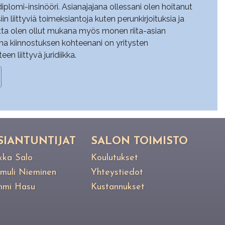
plomi-insinööri. Asianajajana ollessani olen hoitanut
iin liittyviä toimeksiantoja kuten perunkirjoituksia ja
tta olen ollut mukana myös monen riita-asian
a kiinnostuksen kohteenani on yritysten
 liittyvä juridiikka.
SIANTUNTIJAT
SALON TOIMISTO
kka Salo
Koulutukset
muli Nieminen
Yhteystiedot
mi Hasu
Kustannukset