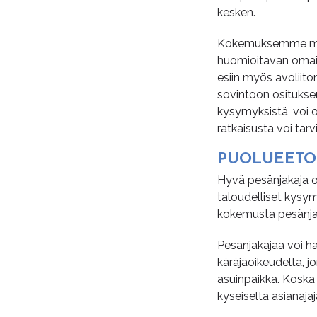
kesken.
Kokemuksemme mukaa
huomioitavan omai
esiin myös avoliito
sovintoon osituksen
kysymyksistä, voi o
ratkaisusta voi tarv
PUO­LU­EE­TO
Hyvä pesänjakaja on
taloudelliset kysym
kokemusta pesänjaka
Pesänjakajaa voi h
käräjäoikeudelta, j
asuinpaikka. Koska 
kyseiseltä asianaj