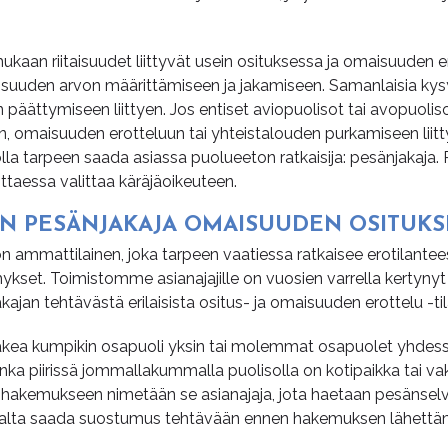
n riitaisuudet liittyvät usein osituksessa ja omaisuuden e
suuden arvon määrittämiseen ja jakamiseen. Samanlaisia kys
n päättymiseen liittyen. Jos entiset aviopuolisot tai avopuolis
, omaisuuden erotteluun tai yhteistalouden purkamiseen liitt
lla tarpeen saada asiassa puolueeton ratkaisija: pesänjakaja.
ittaessa valittaa käräjäoikeuteen.
N PE­SÄN­JA­KA­JA OMAI­SUU­DEN OSI­TUK­
 ammattilainen, joka tarpeen vaatiessa ratkaisee erotilantees
ykset. Toimistomme asianajajille on vuosien varrella kertynyt
jan tehtävästä erilaisista ositus- ja omaisuuden erottelu -til
akea kumpikin osapuoli yksin tai molemmat osapuolet yhdessä
onka piirissä jommallakummalla puolisolla on kotipaikka tai va
hakemukseen nimetään se asianajaja, jota haetaan pesänselvit
ajalta saada suostumus tehtävään ennen hakemuksen lähettäm