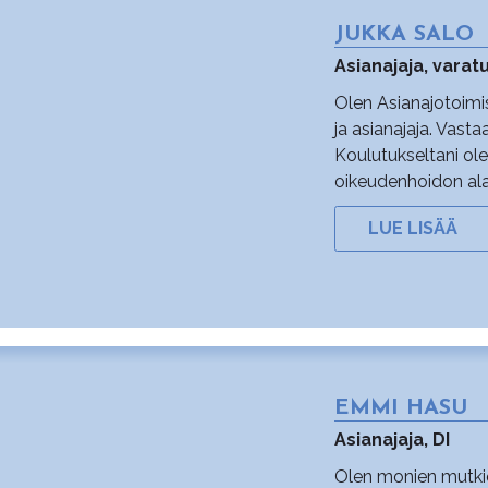
JUKKA SALO
Asianajaja, vara
Olen Asianajotoimi
ja asianajaja. Vast
Koulutukseltani ole
oikeudenhoidon ala
LUE LISÄÄ
EMMI HASU
Asianajaja, DI
Olen monien mutkie