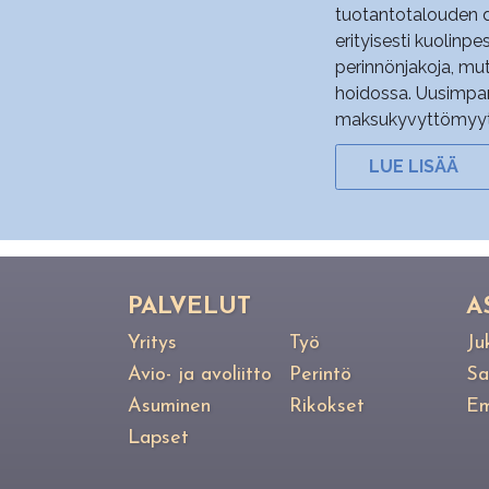
tuotantotalouden di
erityisesti kuolinpes
perinnönjakoja, mu
hoidossa. Uusimpan
maksukyvyttömyyteen
LUE LISÄÄ
PAL­VE­LUT
A
Yritys
Työ
Ju
Avio- ja avoliitto
Perintö
Sa
Asuminen
Rikokset
Em
Lapset