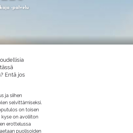
aja -palvelu
oudellisia
 tässä
n? Entä jos
s ja siihen
en selvittämiseksi.
pputulos on toisen
i kyse on avoliiton
en erottelussa
jaetaan puolisoiden