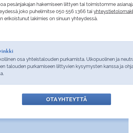
ietoa pesänjakajan hakemiseen liittyen tai toimistomme asian
hteydessä joko puhelimitse
050 556 1366
tai
yhteystietolomak
 erikoistunut lakimies on sinuun yhteydessä.
inkki
ollinen osa yhteistalouden purkamista. Ulkopuolinen ja neutr
sen talouden purkamiseen liittyvien kysymysten kanssa ja ohj
a.
OTA YHTEYTTÄ