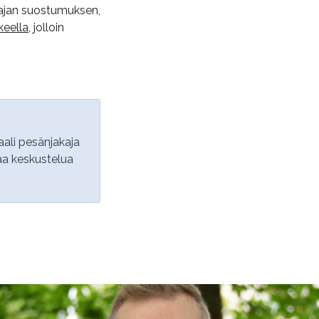
ajajan suostumuksen,
keella
, jolloin
aali pesänjakaja
aa keskustelua