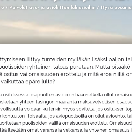
to
Palvelut avo- ja avioliitton lakiasioihin
Hyvä pesänjak
tymiseen liittyy tunteiden mylläkän lisäksi paljon tal
a puolisoiden yhteinen talous puretaan. Mutta pitääkö
ä ositus vai omaisuuden erottelu ja mitä eroa niillä o
 vaikuttaa epäreilulta?
ä osituksessa osapuolten avioeron hakuhetkellä ollut omaisuu
lasketaan yhteen tasingon määrän ja maksuvelvollisen osapuol
ollisuutta voidaan kuitenkin myös sovitella, jos osituksen lo
kohtuuton. Toisaalta, jos aviopuolisoilla on ollut avioehto, ta
uoritetaan puolisoiden välillä omaisuuden erottelu. Omaisuud
tää itsellään omat varansa ja velkansa, ja yhteinen omaisuus 