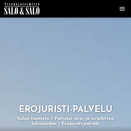
ERO­JU­RIS­TI-PAL­VE­LU
Salon toimisto
Palvelut avo- ja avioliitton
lakiasioihin
Erojuristi-palvelu