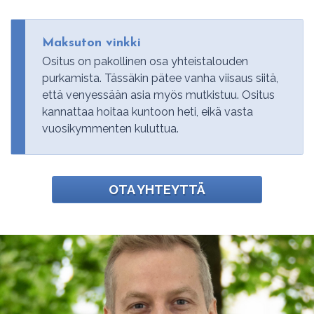
Maksuton vinkki
Ositus on pakollinen osa yhteistalouden
purkamista. Tässäkin pätee vanha viisaus siitä,
että venyessään asia myös mutkistuu. Ositus
kannattaa hoitaa kuntoon heti, eikä vasta
vuosikymmenten kuluttua.
OTA YHTEYTTÄ