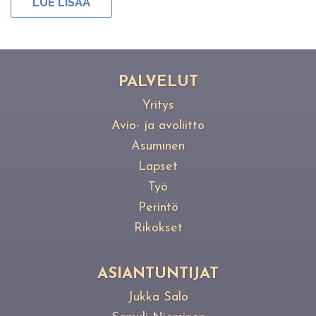
LUE LISÄÄ
PAL­VE­LUT
Yritys
Avio- ja avoliitto
Asuminen
Lapset
Työ
Perintö
Rikokset
ASIANTUNTIJAT
Jukka Salo