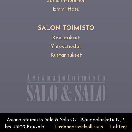
Samuli Nieminen
Emmi Hasu
SALON TOIMISTO
Koulutukset
Yhteystiedot
Kustannukset
Asianajotoimisto Salo & Salo Oy Kauppalankatu 12, 3.
krs, 45100 Kouvola
Tiedonantovelvollisuus
Lähteet