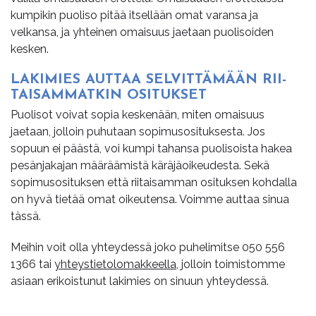
kumpikin puoliso pitää itsellään omat varansa ja
velkansa, ja yhteinen omaisuus jaetaan puolisoiden
kesken.
LA­KI­MIES AUT­TAA SEL­VIT­TÄ­MÄÄN RII­
TAI­SAM­MAT­KIN OSI­TUK­SET
Puolisot voivat sopia keskenään, miten omaisuus
jaetaan, jolloin puhutaan sopimusosituksesta. Jos
sopuun ei päästä, voi kumpi tahansa puolisoista hakea
pesänjakajan määräämistä käräjäoikeudesta. Sekä
sopimusosituksen että riitaisamman osituksen kohdalla
on hyvä tietää omat oikeutensa. Voimme auttaa sinua
tässä.
Meihin voit olla yhteydessä joko puhelimitse
050 556
1366
tai
yhteystietolomakkeella
, jolloin toimistomme
asiaan erikoistunut lakimies on sinuun yhteydessä.