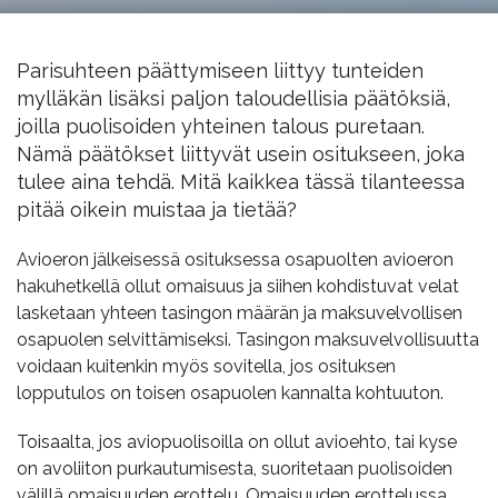
Parisuhteen päättymiseen liittyy tunteiden
mylläkän lisäksi paljon taloudellisia päätöksiä,
joilla puolisoiden yhteinen talous puretaan.
Nämä päätökset liittyvät usein ositukseen, joka
tulee aina tehdä. Mitä kaikkea tässä tilanteessa
pitää oikein muistaa ja tietää?
Avioeron jälkeisessä osituksessa osapuolten avioeron
hakuhetkellä ollut omaisuus ja siihen kohdistuvat velat
lasketaan yhteen tasingon määrän ja maksuvelvollisen
osapuolen selvittämiseksi. Tasingon maksuvelvollisuutta
voidaan kuitenkin myös sovitella, jos osituksen
lopputulos on toisen osapuolen kannalta kohtuuton.
Toisaalta, jos aviopuolisoilla on ollut avioehto, tai kyse
on avoliiton purkautumisesta, suoritetaan puolisoiden
välillä omaisuuden erottelu. Omaisuuden erottelussa