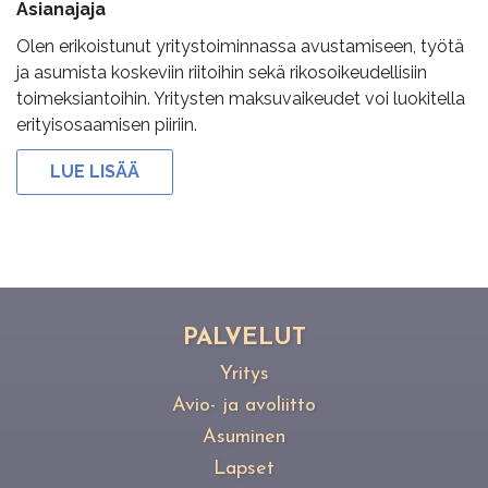
Asianajaja
Olen erikoistunut yritystoiminnassa avustamiseen, työtä
ja asumista koskeviin riitoihin sekä rikosoikeudellisiin
toimeksiantoihin. Yritysten maksuvaikeudet voi luokitella
erityisosaamisen piiriin.
LUE LISÄÄ
PAL­VE­LUT
Yritys
Avio- ja avoliitto
Asuminen
Lapset