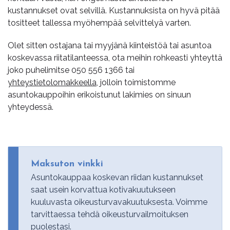
kustannukset ovat selvillä. Kustannuksista on hyvä pitää
tositteet tallessa myöhempää selvittelyä varten.
Olet sitten ostajana tai myyjänä kiinteistöä tai asuntoa
koskevassa riitatilanteessa, ota meihin rohkeasti yhteyttä
joko puhelimitse
050 556 1366
tai
yhteystietolomakkeella
, jolloin toimistomme
asuntokauppoihin erikoistunut lakimies on sinuun
yhteydessä.
Maksuton vinkki
Asuntokauppaa koskevan riidan kustannukset
saat usein korvattua kotivakuutukseen
kuuluvasta oikeusturvavakuutuksesta. Voimme
tarvittaessa tehdä oikeusturvailmoituksen
puolestasi.