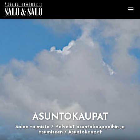
ASUN­TO­KAU­PAT
Salon toimisto
Palvelut asuntokauppoihin ja
asumiseen
Asuntokaupat