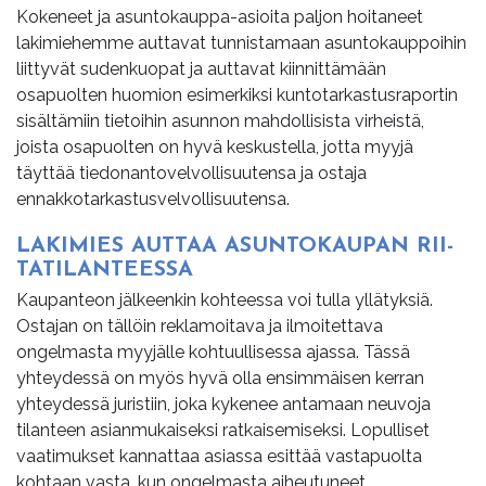
Kokeneet ja asuntokauppa-asioita paljon hoitaneet
lakimiehemme auttavat tunnistamaan asuntokauppoihin
liittyvät sudenkuopat ja auttavat kiinnittämään
osapuolten huomion esimerkiksi kuntotarkastusraportin
sisältämiin tietoihin asunnon mahdollisista virheistä,
joista osapuolten on hyvä keskustella, jotta myyjä
täyttää tiedonantovelvollisuutensa ja ostaja
ennakkotarkastusvelvollisuutensa.
LA­KI­MIES AUT­TAA ASUN­TO­KAU­PAN RII­
TA­TI­LAN­TEES­SA
Kaupanteon jälkeenkin kohteessa voi tulla yllätyksiä.
Ostajan on tällöin reklamoitava ja ilmoitettava
ongelmasta myyjälle kohtuullisessa ajassa. Tässä
yhteydessä on myös hyvä olla ensimmäisen kerran
yhteydessä juristiin, joka kykenee antamaan neuvoja
tilanteen asianmukaiseksi ratkaisemiseksi. Lopulliset
vaatimukset kannattaa asiassa esittää vastapuolta
kohtaan vasta, kun ongelmasta aiheutuneet