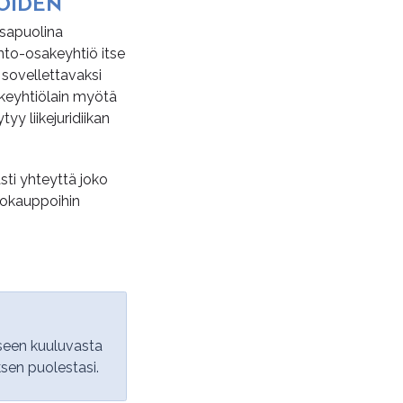
IOI­DEN
 osapuolina
nto-osakeyhtiö itse
n sovellettavaksi
keyhtiölain myötä
y liikejuridiikan
asti yhteyttä joko
tokauppoihin
seen kuuluvasta
sen puolestasi.