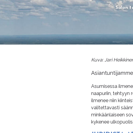
Salon t
Kuva: Jari Heikkin
Asiantuntijamme 
Asumisessa ilmenee m
naapuriin, tehtyyn 
ilmenee niin kiinte
valitettavasti sään
minkäänlaiseen sovin
kykenee ulkopuolise