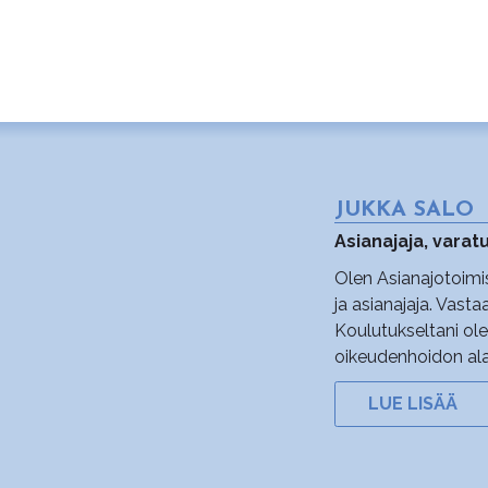
JUKKA SALO
Asianajaja, vara
Olen Asianajotoimi
ja asianajaja. Vast
Koulutukseltani ole
oikeudenhoidon ala
LUE LISÄÄ