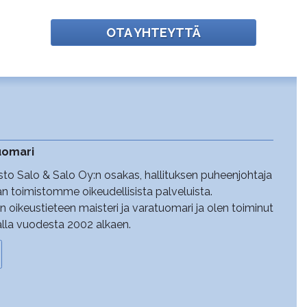
OTA YHTEYTTÄ
tuomari
sto Salo & Salo Oy:n osakas, hallituksen puheenjohtaja
aan toimistomme oikeudellisista palveluista.
n oikeustieteen maisteri ja varatuomari ja olen toiminut
lla vuodesta 2002 alkaen.