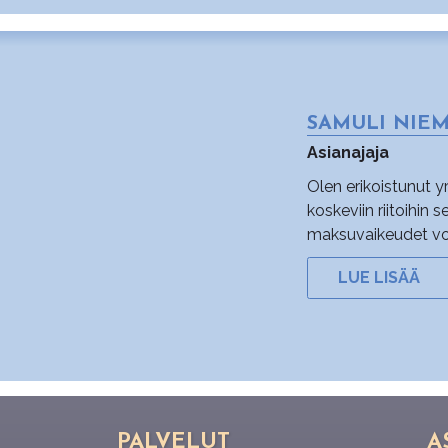
SAMULI NIE
Asianajaja
Olen erikoistunut 
koskeviin riitoihin 
maksuvaikeudet voi l
LUE LISÄÄ
PAL­VE­LUT
A