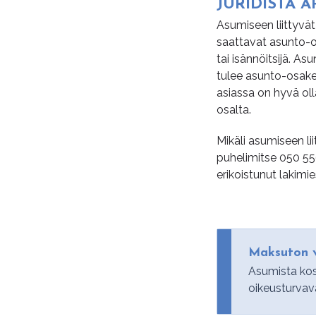
JU­RI­DIS­TA
Asumiseen liittyvät 
saattavat asunto-os
tai isännöitsijä. As
tulee asunto-osake
asiassa on hyvä oll
osalta.
Mikäli asumiseen lii
puhelimitse
050 55
erikoistunut lakimi
Maksuton v
Asumista kos
oikeusturvav