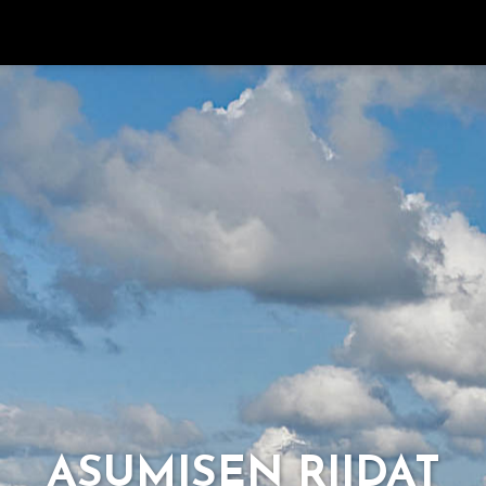
ASU­MI­SEN RII­DAT