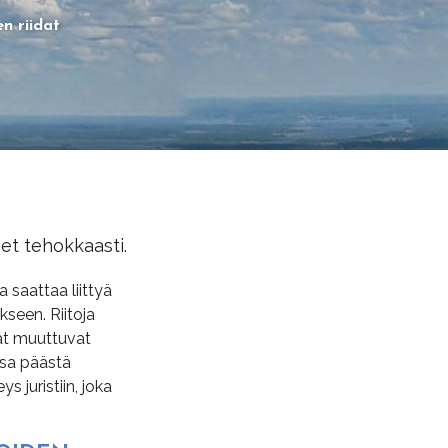
n riidat
eet tehokkaasti.
a saattaa liittyä
seen. Riitoja
dat muuttuvat
assa päästä
s juristiin, joka