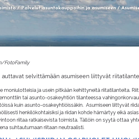
oimisto
Palvelut asuntokauppoihin ja asumiseen
Asumise
en/FotoFamily
auttavat selvittämään asumiseen liittyvät riitatilant
oniulotteisia ja usein pitkään kehittyneitä riitatilanteita. Riit
remonttiin tai asunto-osakeyhtiön tilanteessa vahingonkorvauk
istöissä kuin asunto-osakeyhtiöissäkin. Asumiseen liittyvät rii
nöllisesti henkilökohtaisiksi ja riidan kohde hämärtyy eikä asi
toon riitaa ratkaisevista toimista. Tällöin on syytä ottaa yhtey
na suhtautumaan riitaan neutraalisti.