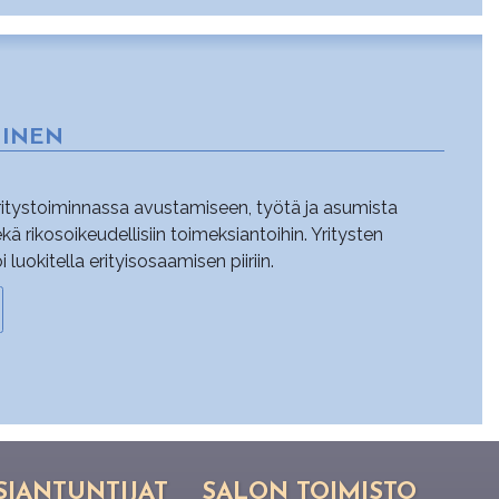
MINEN
yritystoiminnassa avustamiseen, työtä ja asumista
sekä rikosoikeudellisiin toimeksiantoihin. Yritysten
uokitella erityisosaamisen piiriin.
SIANTUNTIJAT
SALON TOIMISTO