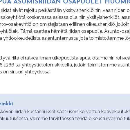
 APUA ASU­MIS­RII­DAN OS­A­PUO­LET HUO­M
riidat eivät rajoitu pelkästään yksityishenkilöihin, vaan riidan
akeyhtiötä koskevassa asiassa olla niin yksityishenkilöt, asu
unto-osakeyhtiö on omistajistaan erillinen oikeushenkilö, jolloi
yhtiölaki. Tämä saattaa hämätä riidan osapuolia. Asunto-osa
a yhtiöoikeudellista asiantuntemusta, jota toimistoltamme löyty
ttyvä riita ei ratkea ilman ulkopuolista apua, ota meihin rohke
6 1366
tai
yhteystietolomakkeella
, jolloin toimistomme asun
es on sinuun yhteydessä.
inkki
kevan riidan kustannukset saat usein korvattua kotivakuutuk
akuutuksesta. Voimme tarvittaessa tehdä oikeusturvailmoituk