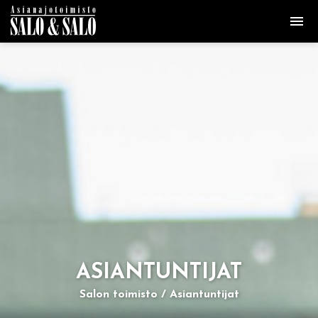
ASIAN­TUN­TI­JAT
Salon toimisto
Asiantuntijat