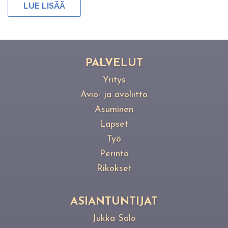
LUE LISÄÄ
PAL­VE­LUT
Yritys
Avio- ja avoliitto
Asuminen
Lapset
Työ
Perintö
Rikokset
ASIANTUNTIJAT
Jukka Salo