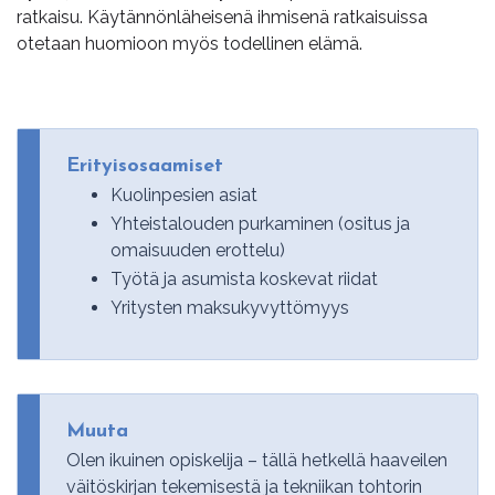
ratkaisu. Käytännönläheisenä ihmisenä ratkaisuissa
otetaan huomioon myös todellinen elämä.
Erityisosaamiset
Kuolinpesien asiat
Yhteistalouden purkaminen (ositus ja
omaisuuden erottelu)
Työtä ja asumista koskevat riidat
Yritysten maksukyvyttömyys
Muuta
Olen ikuinen opiskelija – tällä hetkellä haaveilen
väitöskirjan tekemisestä ja tekniikan tohtorin