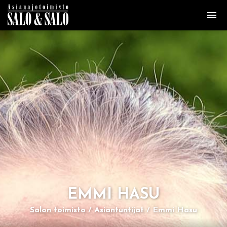
EMMI HASU
Salon toimisto
Asiantuntijat
Emmi Hasu