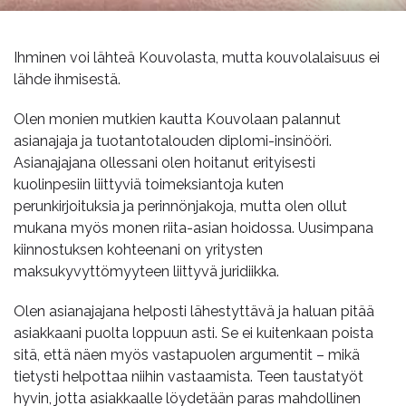
Ihminen voi lähteä Kouvolasta, mutta kouvolalaisuus ei
lähde ihmisestä.
Olen monien mutkien kautta Kouvolaan palannut
asianajaja ja tuotantotalouden diplomi-insinööri.
Asianajajana ollessani olen hoitanut erityisesti
kuolinpesiin liittyviä toimeksiantoja kuten
perunkirjoituksia ja perinnönjakoja, mutta olen ollut
mukana myös monen riita-asian hoidossa. Uusimpana
kiinnostuksen kohteenani on yritysten
maksukyvyttömyyteen liittyvä juridiikka.
Olen asianajajana helposti lähestyttävä ja haluan pitää
asiakkaani puolta loppuun asti. Se ei kuitenkaan poista
sitä, että näen myös vastapuolen argumentit – mikä
tietysti helpottaa niihin vastaamista. Teen taustatyöt
hyvin, jotta asiakkaalle löydetään paras mahdollinen