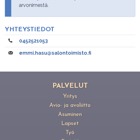
arvonimestä.
YH­TEYS­TIE­DOT
0452521053
emmi.hasu@salontoimisto.fi
PAL­VE­LUT
Yritys
Avio- ja avoliitto
Asuminen
Lapset
Työ