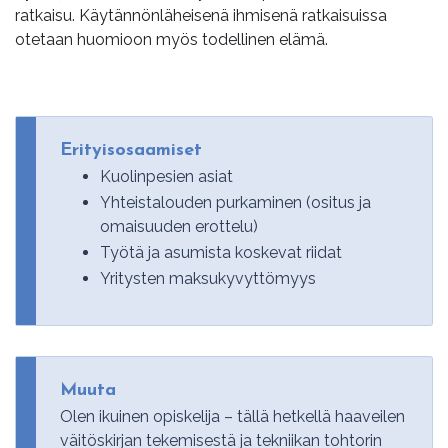
ratkaisu. Käytännönläheisenä ihmisenä ratkaisuissa
otetaan huomioon myös todellinen elämä.
Erityisosaamiset
Kuolinpesien asiat
Yhteistalouden purkaminen (ositus ja
omaisuuden erottelu)
Työtä ja asumista koskevat riidat
Yritysten maksukyvyttömyys
Muuta
Olen ikuinen opiskelija – tällä hetkellä haaveilen
väitöskirjan tekemisestä ja tekniikan tohtorin