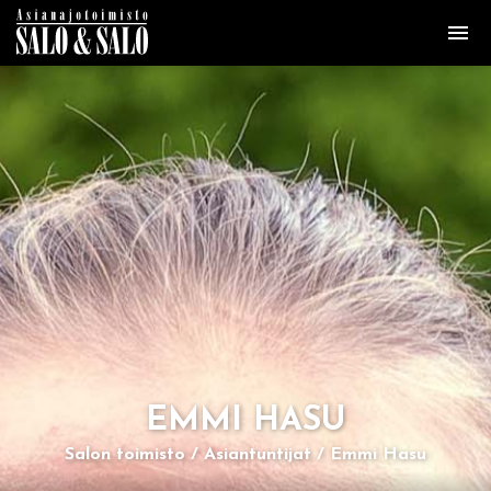
EMMI HASU
Salon toimisto
Asiantuntijat
Emmi Hasu