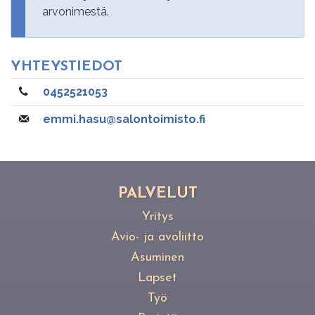
arvonimestä.
YH­TEYS­TIE­DOT
0452521053
emmi.hasu@salontoimisto.fi
PAL­VE­LUT
Yritys
Avio- ja avoliitto
Asuminen
Lapset
Työ