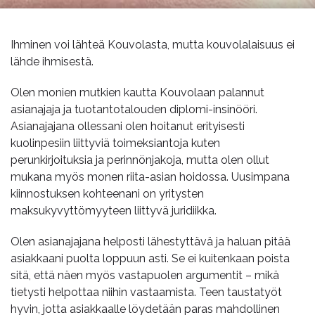
Ihminen voi lähteä Kouvolasta, mutta kouvolalaisuus ei
lähde ihmisestä.
Olen monien mutkien kautta Kouvolaan palannut
asianajaja ja tuotantotalouden diplomi-insinööri.
Asianajajana ollessani olen hoitanut erityisesti
kuolinpesiin liittyviä toimeksiantoja kuten
perunkirjoituksia ja perinnönjakoja, mutta olen ollut
mukana myös monen riita-asian hoidossa. Uusimpana
kiinnostuksen kohteenani on yritysten
maksukyvyttömyyteen liittyvä juridiikka.
Olen asianajajana helposti lähestyttävä ja haluan pitää
asiakkaani puolta loppuun asti. Se ei kuitenkaan poista
sitä, että näen myös vastapuolen argumentit – mikä
tietysti helpottaa niihin vastaamista. Teen taustatyöt
hyvin, jotta asiakkaalle löydetään paras mahdollinen